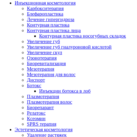
Инъекционная косметология
Карбокситерапия
Блефаропластика
Лечение гипергидроза
Контурная пластика
Контурная пластика лица
Контурная пластика носогубных складок
Увеличение губ
Увеличение губ гиалуроновой кислотой
Увеличение скул
Озонотерапия
Биоревитализация
Мезотерапия
Мезотерапия для волос
Диспорт
Ботокс
Инъекции ботокса в лоб
Плазмотерапия
Плазмотерапия волос
Биорепарант
Релатокс
Ксеомин
SPRS терапия
Эстетическая косметология
Удаление растяжек