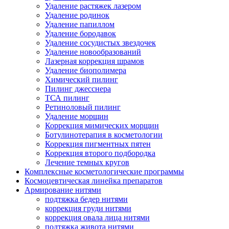
Удаление растяжек лазером
Удаление родинок
Удаление папиллом
Удаление бородавок
Удаление сосудистых звездочек
Удаление новообразований
Лазерная коррекция шрамов
Удаление биополимера
Химический пилинг
Пилинг джесснера
ТСА пилинг
Ретиноловый пилинг
Удаление морщин
Коррекция мимических морщин
Ботулинотерапия в косметологии
Коррекция пигментных пятен
Коррекция второго подбородка
Лечение темных кругов
Комплексные косметологические программы
Космоцевтическая линейка препаратов
Армирование нитями
подтяжка бедер нитями
коррекция груди нитями
коррекция овала лица нитями
подтяжка живота нитями