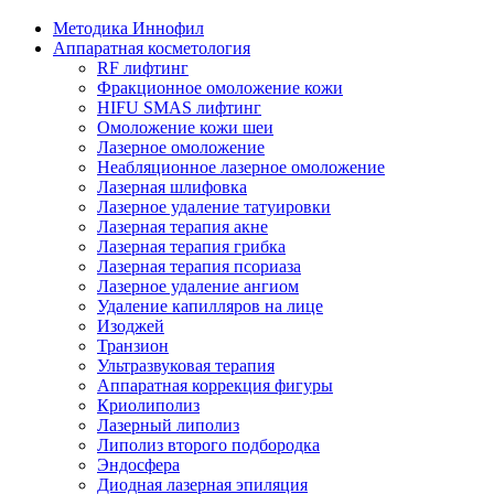
Методика Иннофил
Аппаратная косметология
RF лифтинг
Фракционное омоложение кожи
HIFU SMAS лифтинг
Омоложение кожи шеи
Лазерное омоложение
Неабляционное лазерное омоложение
Лазерная шлифовка
Лазерное удаление татуировки
Лазерная терапия акне
Лазерная терапия грибка
Лазерная терапия псориаза
Лазерное удаление ангиом
Удаление капилляров на лице
Изоджей
Транзион
Ультразвуковая терапия
Аппаратная коррекция фигуры
Криолиполиз
Лазерный липолиз
Липолиз второго подбородка
Эндосфера
Диодная лазерная эпиляция