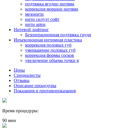
подтяжка ягодиц нитями
коррекция морщин нитями
мезонити
нити силуэт софт
нити aptos
Нитевой лифтинг
Безоперационная подтяжка груди
Инъекционная интимная пластика
коррекция половых губ
уменьшение половых губ
коррекция формы сосков
увеличение объема точки g
Цены
Специалисты
Отзывы
Описание процедуры
Показания и противопоказания
Время процедуры:
90 мин