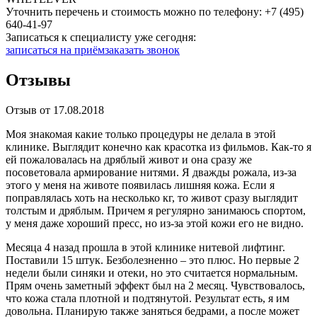
Уточнить перечень и стоимость можно по телефону:
+7 (495)
640-41-97
Записаться к специалисту уже сегодня:
записаться на приём
заказать звонок
Отзывы
Отзыв от 17.08.2018
Моя знакомая какие только процедуры не делала в этой
клинике. Выглядит конечно как красотка из фильмов. Как-то я
ей пожаловалась на дряблый живот и она сразу же
посоветовала армирование нитями. Я дважды рожала, из-за
этого у меня на животе появилась лишняя кожа. Если я
поправлялась хоть на несколько кг, то живот сразу выглядит
толстым и дряблым. Причем я регулярно занимаюсь спортом,
у меня даже хороший пресс, но из-за этой кожи его не видно.
Месяца 4 назад прошла в этой клинике нитевой лифтинг.
Поставили 15 штук. Безболезненно – это плюс. Но первые 2
недели были синяки и отеки, но это считается нормальным.
Прям очень заметный эффект был на 2 месяц. Чувствовалось,
что кожа стала плотной и подтянутой. Результат есть, я им
довольна. Планирую также заняться бедрами, а после может