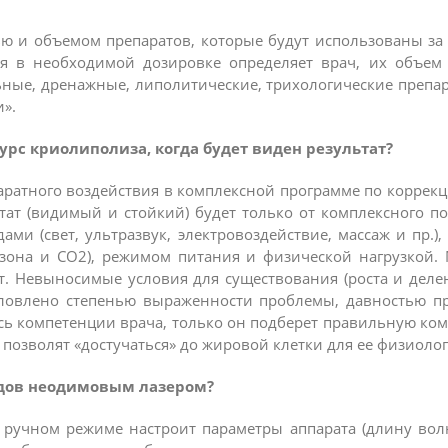
ю и объемом препаратов, которые будут использованы за
ля в необходимой дозировке определяет врач, их объем
ные, дренажные, липолитические, трихологические препар
».
курс криолиполиза, когда будет виден результат?
ратного воздействия в комплексной программе по коррек
т (видимый и стойкий) будет только от комплексного по
ми (свет, ультразвук, электровоздействие, массаж и пр.
озона и СО2), режимом питания и физической нагрузкой
т. Невыносимые условия для существования (роста и делен
ловлено степенью выраженности проблемы, давностью пр
сь компетенции врача, только он подберет правильную ко
 позволят «достучаться» до жировой клетки для ее физиоло
удов неодимовым лазером?
 ручном режиме настроит параметры аппарата (длину вол