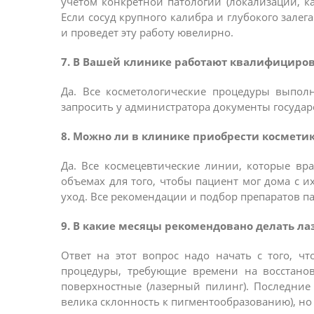
учетом конкретной патологии (локализации, к
Если сосуд крупного калибра и глубокого зал
и проведет эту работу ювелирно.
7. В Вашей клинике работают квалифициро
Да. Все косметологические процедуры выпол
запросить у администратора документы госуда
8. Можно ли в клинике приобрести космети
Да. Все космецевтические линии, которые в
объемах для того, чтобы пациент мог дома с 
уход. Все рекомендации и подбор препаратов п
9. В какие месяцы рекомендовано делать л
Ответ на этот вопрос надо начать с того, 
процедуры, требующие времени на восстано
поверхностные (лазерный пилинг). Последние 
велика склонность к пигментообразованию), но