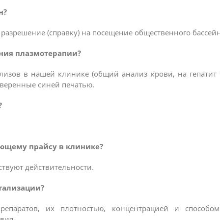
н?
 разрешение (справку) на посещение общественного бассейн
ения плазмотерапии?
изов в нашей клинике (общий анализ крови, на гепатит 
аверенные синей печатью.
?
ующему прайсу в клинике?
тствуют действительности.
итализации?
епаратов, их плотностью, концентрацией и способом
вия.