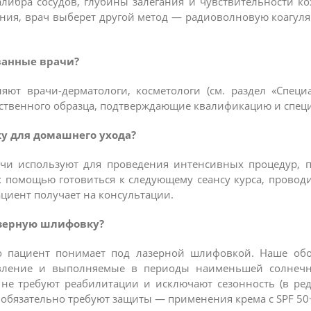
алибра сосудов, глубины залегания и чувствительности ко
егания, врач выберет другой метод — радиоволновую коагу
ванные врачи?
няют врачи-дерматологи, косметологи (см. раздел «Спец
рственного образца, подтверждающие квалификацию и спец
ку для домашнего ухода?
рачи используют для проведения интенсивных процедур, 
их помощью готовиться к следующему сеансу курса, прово
ациент получает на консультации.
азерную шлифовку?
что пациент понимает под лазерной шлифовкой. Наше обо
вление и выполняемые в периоды наименьшей солнечной
не требуют реабилитации и исключают сезонность (в ред
 обязательно требуют защиты — применения крема с SPF 50