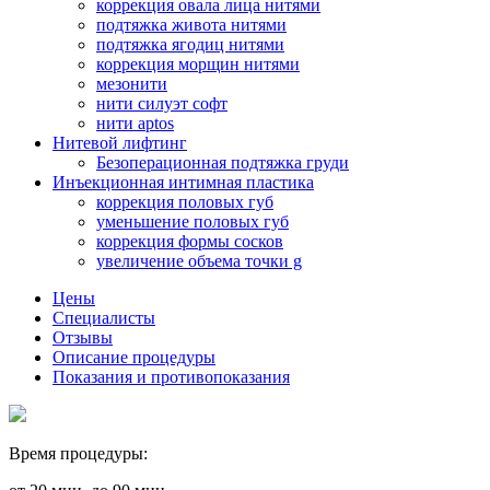
коррекция овала лица нитями
подтяжка живота нитями
подтяжка ягодиц нитями
коррекция морщин нитями
мезонити
нити силуэт софт
нити aptos
Нитевой лифтинг
Безоперационная подтяжка груди
Инъекционная интимная пластика
коррекция половых губ
уменьшение половых губ
коррекция формы сосков
увеличение объема точки g
Цены
Специалисты
Отзывы
Описание процедуры
Показания и противопоказания
Время процедуры: