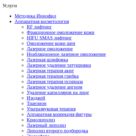
Услуги
Методика Иннофил
Аппаратная косметология
RF лифтинг
Фракционное омоложение кожи
HIFU SMAS лифтинг
Омоложение кожи шеи
Лазерное омоложение
Неабляционное лазерное омоложение
Лазерная шлифовка
Лазерное удаление татуировки
Лазерная терапия акне
Лазерная терапия грибка
Лазерная терапия псориаза
Лазерное удаление ангиом
Удаление капилляров на лице
Изоджей
Транзион
Ультразвуковая терапия
Аппаратная коррекция фигуры
Криолиполиз
Лазерный липолиз
Липолиз второго подбородка