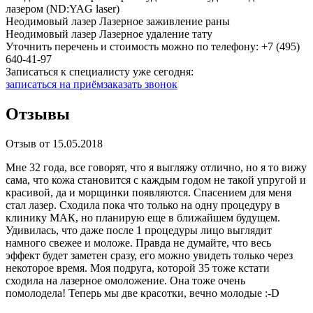
лазером (ND:YAG laser)
Неодимовый лазер Лазерное заживление раны
Неодимовый лазер Лазерное удаление тату
Уточнить перечень и стоимость можно по телефону:
+7 (495)
640-41-97
Записаться к специалисту уже сегодня:
записаться на приём
заказать звонок
Отзывы
Отзыв от 15.05.2018
Мне 32 года, все говорят, что я выгляжу отлично, но я то вижу
сама, что кожа становится с каждым годом не такой упругой и
красивой, да и морщинки появляются. Спасением для меня
стал лазер. Сходила пока что только на одну процедуру в
клинику МАК, но планирую еще в ближайшем будущем.
Удивилась, что даже после 1 процедуры лицо выглядит
намного свежее и моложе. Правда не думайте, что весь
эффект будет заметен сразу, его можно увидеть только через
некоторое время. Моя подруга, которой 35 тоже кстати
сходила на лазерное омоложение. Она тоже очень
помолодела! Теперь мы две красотки, вечно молодые :-D