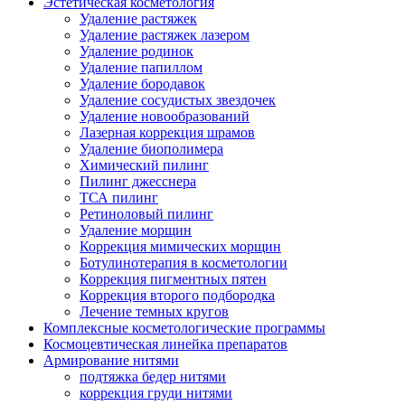
Эстетическая косметология
Удаление растяжек
Удаление растяжек лазером
Удаление родинок
Удаление папиллом
Удаление бородавок
Удаление сосудистых звездочек
Удаление новообразований
Лазерная коррекция шрамов
Удаление биополимера
Химический пилинг
Пилинг джесснера
ТСА пилинг
Ретиноловый пилинг
Удаление морщин
Коррекция мимических морщин
Ботулинотерапия в косметологии
Коррекция пигментных пятен
Коррекция второго подбородка
Лечение темных кругов
Комплексные косметологические программы
Космоцевтическая линейка препаратов
Армирование нитями
подтяжка бедер нитями
коррекция груди нитями