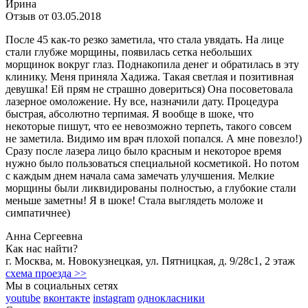
Ирина
Отзыв от 03.05.2018
После 45 как-то резко заметила, что стала увядать. На лице
стали глубже морщины, появилась сетка небольших
морщинок вокруг глаз. Поднакопила денег и обратилась в эту
клинику. Меня приняла Хадижа. Такая светлая и позитивная
девушка! Ей прям не страшно довериться) Она посоветовала
лазерное омоложение. Ну все, назначили дату. Процедура
быстрая, абсолютно терпимая. Я вообще в шоке, что
некоторые пишут, что ее невозможно терпеть, такого совсем
не заметила. Видимо им врач плохой попался. А мне повезло!)
Сразу после лазера лицо было красным и некоторое время
нужно было пользоваться специальной косметикой. Но потом
с каждым днем начала сама замечать улучшения. Мелкие
морщины были ликвидированы полностью, а глубокие стали
меньше заметны! Я в шоке! Стала выглядеть моложе и
симпатичнее)
Анна Сергеевна
Как нас найти?
г.
Москва
,
м. Новокузнецкая
,
ул. Пятницкая, д. 9/28с1
, 2 этаж
схема проезда >>
Мы в социальных сетях
youtube
вконтакте
instagram
однокласники