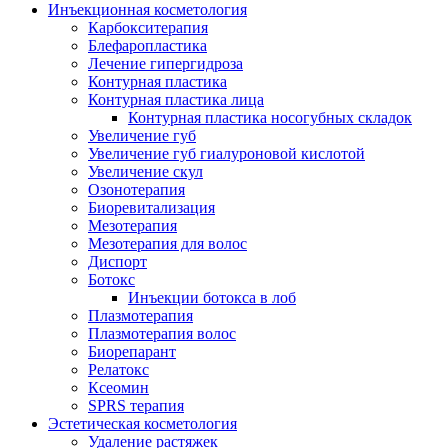
Инъекционная косметология
Карбокситерапия
Блефаропластика
Лечение гипергидроза
Контурная пластика
Контурная пластика лица
Контурная пластика носогубных складок
Увеличение губ
Увеличение губ гиалуроновой кислотой
Увеличение скул
Озонотерапия
Биоревитализация
Мезотерапия
Мезотерапия для волос
Диспорт
Ботокс
Инъекции ботокса в лоб
Плазмотерапия
Плазмотерапия волос
Биорепарант
Релатокс
Ксеомин
SPRS терапия
Эстетическая косметология
Удаление растяжек