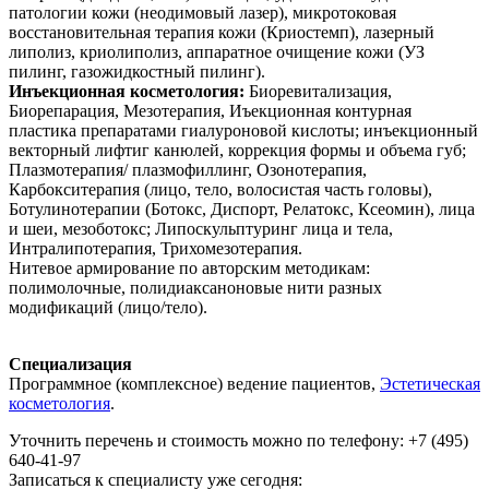
патологии кожи (неодимовый лазер), микротоковая
восстановительная терапия кожи (Криостемп), лазерный
липолиз, криолиполиз, аппаратное очищение кожи (УЗ
пилинг, газожидкостный пилинг).
Инъекционная косметология:
Биоревитализация,
Биорепарация, Мезотерапия, Иъекционная контурная
пластика препаратами гиалуроновой кислоты; инъекционный
векторный лифтиг канюлей, коррекция формы и объема губ;
Плазмотерапия/ плазмофиллинг, Озонотерапия,
Карбокситерапия (лицо, тело, волосистая часть головы),
Ботулинотерапии (Ботокс, Диспорт, Релатокс, Ксеомин), лица
и шеи, мезоботокс; Липоскульптуринг лица и тела,
Интралипотерапия, Трихомезотерапия.
Нитевое армирование по авторским методикам:
полимолочные, полидиаксаноновые нити разных
модификаций (лицо/тело).
Специализация
Программное (комплексное) ведение пациентов,
Эстетическая
косметология
.
Уточнить перечень и стоимость можно по телефону:
+7 (495)
640-41-97
Записаться к специалисту уже сегодня: