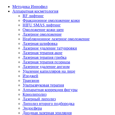
Методика Иннофил
Аппаратная косметология
RF лифтинг
Фракционное омоложение кожи
HIFU SMAS лифтинг
Омоложение кожи шеи
Лазерное омоложение
Неабляционное лазерное омоложение
Лазерная шлифовка
Лазерное удаление татуировки
Лазерная терапия акне
Лазерная терапия грибка
Лазерная терапия псориаза
Лазерное удаление ангиом
Удаление капилляров на лице
Изоджей
Транзион
Ультразвуковая терапия
Аппаратная коррекция фигуры
Криолиполиз
Лазерный липолиз
Липолиз второго подбородка
Эндосфера
Диодная лазерная эпиляция