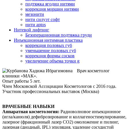
подтяжка ягодиц нитями
коррекция морщин нитями
мезонити
нити силуэт софт
нити aptos
Нитевой лифтинг
Безоперационная подтяжка груди
Инъекционная интимная пластика
коррекция половых губ
уменьшение половых губ
коррекция формы сосков
увеличение объема точки g
Врач косметолог
клиники «МАК».
Опыт работы 5 лет.
Член Московской Ассоциации Косметологов с 2016 года.
Участник профессиональных выставок (Москва)
ВРАЧЕБНЫЕ НАВЫКИ
Аппаратная косметология:
Радиоволновое инъекционное
(игла/канюля) дефиброзирование и коллагеностимулирование,
лазерное (фракционный лазер СО2) омоложение и пилинг,
лазерная (диодный, IPL) эпиляция, удаление сосудистой