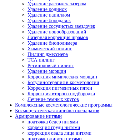
Удаление растяжек лазером
Удаление родинок
Удаление папиллом
Удаление бородавок
Удаление сосудистых звездочек
Удаление новообразований
Лазерная коррекция шрамов
Удаление биополимера
Химический пилинг
Пилинг джесснера
ТСА пилинг
Ретиноловый пилинг
Удаление морщин
Коррекция мимических морщин
Ботулинотерапия в косметологии
Коррекция пигментных пятен
Коррекция второго подбородка
Лечение темных кругов
Комплексные косметологические программы
Космоцевтическая линейка препаратов
Армирование нитями
подтяжка бедер нитями
коррекция груди нитями
коррекция овала лица нитями
подтяжка живота нитями