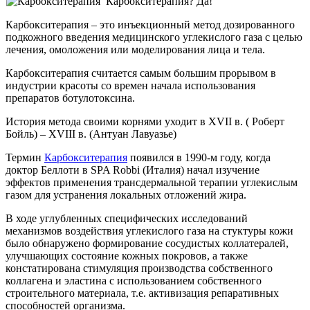
Карбокситерапия? Да!
Карбокситерапия – это инъекционный метод дозированного
подкожного введения медицинского углекислого газа с целью
лечения, омоложения или моделирования лица и тела.
Карбокситерапия считается самым большим прорывом в
индустрии красоты со времен начала использования
препаратов ботулотоксина.
История метода своими корнями уходит в XVII в. ( Роберт
Бойль) – XVIII в. (Антуан Лавуазье)
Термин
Карбокситерапия
появился в 1990-м году, когда
доктор Беллоти в SPA Robbi (Италия) начал изучение
эффектов применения трансдермальной терапии углекислым
газом для устранения локальных отложений жира.
В ходе углубленных специфических исследований
механизмов воздействия углекислого газа на стуктуры кожи
было обнаружено формирование сосудистых коллатералей,
улучшающих состояние кожных покровов, а также
констатирована стимуляция производства собственного
коллагена и эластина с использованием собственного
строительного материала, т.е. активизация репаративных
способностей организма.