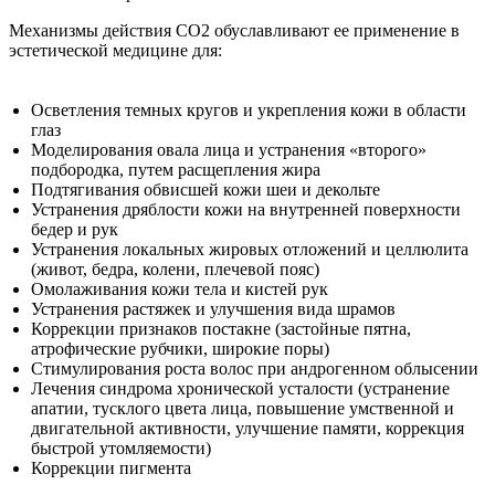
Механизмы действия СО2 обуславливают ее применение в
эстетической медицине для:
Осветления темных кругов и укрепления кожи в области
глаз
Моделирования овала лица и устранения «второго»
подбородка, путем расщепления жира
Подтягивания обвисшей кожи шеи и декольте
Устранения дряблости кожи на внутренней поверхности
бедер и рук
Устранения локальных жировых отложений и целлюлита
(живот, бедра, колени, плечевой пояс)
Омолаживания кожи тела и кистей рук
Устранения растяжек и улучшения вида шрамов
Коррекции признаков постакне (застойные пятна,
атрофические рубчики, широкие поры)
Стимулирования роста волос при андрогенном облысении
Лечения синдрома хронической усталости (устранение
апатии, тусклого цвета лица, повышение умственной и
двигательной активности, улучшение памяти, коррекция
быстрой утомляемости)
Коррекции пигмента