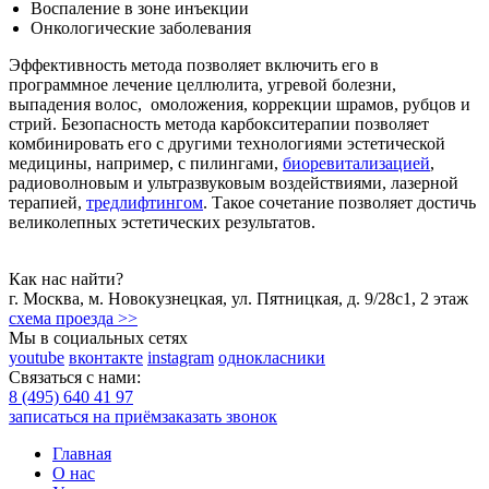
Воспаление в зоне инъекции
Онкологические заболевания
Эффективность метода позволяет включить его в
программное лечение целлюлита, угревой болезни,
выпадения волос, омоложения, коррекции шрамов, рубцов и
стрий. Безопасность метода карбокситерапии позволяет
комбинировать его с другими технологиями эстетической
медицины, например, с пилингами,
биоревитализацией
,
радиоволновым и ультразвуковым воздействиями, лазерной
терапией,
тредлифтингом
. Такое сочетание позволяет достичь
великолепных эстетических результатов.
Как нас найти?
г.
Москва
,
м. Новокузнецкая
,
ул. Пятницкая, д. 9/28с1
, 2 этаж
схема проезда >>
Мы в социальных сетях
youtube
вконтакте
instagram
однокласники
Связаться с нами:
8 (495) 640 41 97
записаться на приём
заказать звонок
Главная
О нас